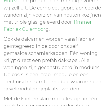
Bureau
, de productie en montage voeren
wij zelf uit. De compleet geprefabriceerde
wanden zijn voorzien van houten kozijnen
met triple glas, geleverd door
Timmer
Fabriek Culembor
g.
Ook de dakramen worden vanaf fabriek
geïntegreerd in de door ons zelf
gemaakte scharnierkappen. Eén woning
krijgt direct een prefab dakkapel. Alle
woningen zijn geconstrueerd in modules.
De basis is een ‘’trap’’ module en een
‘’technische ruimte’’ module waaromheen
gevelmodulen geplaatst worden.
Met de kant en klare modules zijn in één
week tijd vier woningen op locatie te